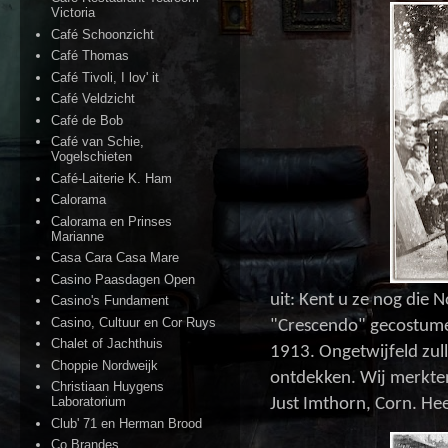
Victoria
Café Schoonzicht
Café Thomas
Café Tivoli, I lov' it
Café Veldzicht
Café de Bob
Café van Schie,
Vogelschieten
Café-Laiterie K. Ham
Calorama
Calorama en Prinses
Marianne
Casa Cara Casa Mare
Casino Paasdagen Open
uit: Kent u ze nog die 
Casino's Fundament
Casino, Cultuur en Cor Ruys
"Crescendo" gecostumee
Chalet of Jachthuis
1913. Ongetwijfeld zul
Choppie Nordweijk
ontdekken. Wij merkten
Christiaan Huygens
Laboratorium
Just Imthorn, Corn. He
Club' 71 en Herman Brood
Co Brandes