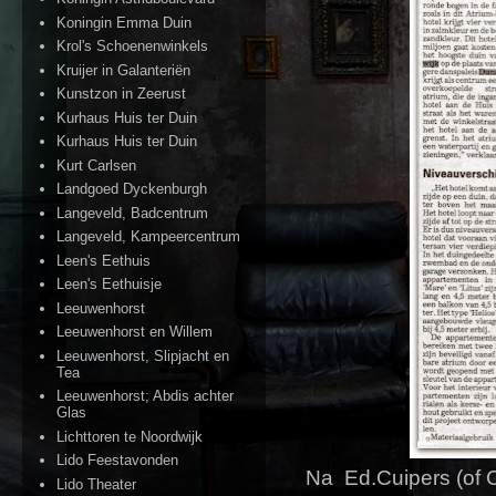
Koningin Emma Duin
Krol's Schoenenwinkels
Kruijer in Galanteriën
Kunstzon in Zeerust
Kurhaus Huis ter Duin
Kurhaus Huis ter Duin
Kurt Carlsen
Landgoed Dyckenburgh
Langeveld, Badcentrum
Langeveld, Kampeercentrum
Leen's Eethuis
Leen's Eethuisje
Leeuwenhorst
Leeuwenhorst en Willem
Leeuwenhorst, Slipjacht en
Tea
Leeuwenhorst; Abdis achter
Glas
Lichttoren te Noordwijk
Lido Feestavonden
Na Ed.Cuipers (of 
Lido Theater