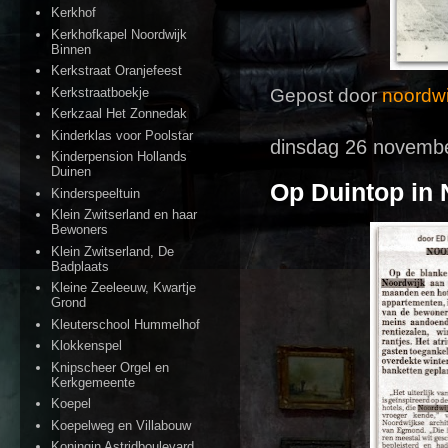
Kerkhof
Kerkhofkapel Noordwijk
Binnen
Kerkstraat Oranjefeest
Kerkstraatboekje
Gepost door
noordwi
Kerkzaal Het Zonnedak
Kinderklas voor Poolstar
dinsdag 26 novemb
Kinderpension Hollands
Duinen
Op Duintop in 
Kinderspeeltuin
Klein Zwitserland en haar
Bewoners
Klein Zwitserland, De
Badplaats
Kleine Zeeleeuw, Kwartje
Grond
Kleuterschool Hummelhof
Klokkenspel
Knipscheer Orgel en
Kerkgemeente
Koepel
Koepelweg en Villabouw
Koningin Astridboulevard