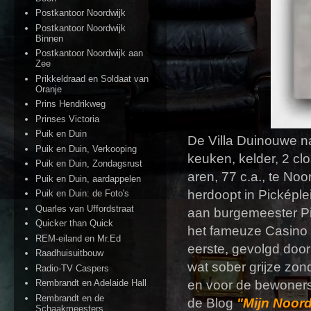
Postkantoor Noordwijk
Postkantoor Noordwijk
Binnen
Postkantoor Noordwijk aan
Zee
Prikkeldraad en Soldaat van
Oranje
Prins Hendrikweg
Prinses Victoria
Puik en Duin
De Villa Duinouwe na
Puik en Duin, Verkooping
keuken, kelder, 2 cl
Puik en Duin, Zondagsrust
aren, 77 c.a., te N
Puik en Duin, aardappelen
herdoopt in Picképle
Puik en Duin: de Foto's
Quarles van Uffordstraat
aan burgemeester Pi
Quicker than Quick
het fameuze Casino 
REM-eiland en Mr.Ed
eerste, gevolgd door
Raadhuisuitbouw
wat sober grijze zo
Radio-TV Caspers
Rembrandt en Adelaide Hall
en voor de bewoners 
Rembrandt en de
de Blog
"Mijn Noor
Schaakmeesters