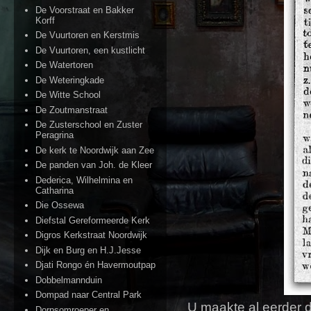
De Voorstraat en Bakker
Korff
De Vuurtoren en Kerstmis
De Vuurtoren, een kustlicht
De Watertoren
De Weteringkade
De Witte School
De Zoutmanstraat
De Zusterschool en Zuster
Peragrina
De kerk te Noordwijk aan Zee
De panden van Joh. de Kleer
Dederica, Wilhelmina en
Catharina
Die Ossewa
Diefstal Gereformeerde Kerk
Digros Kerkstraat Noordwijk
Dijk en Burg en H.J.Jesse
Djati Rongo én Havermoutpap
Dobbelmannduin
Dompad naar Central Park
U maakte al eerder d
Dorpsomroeper en