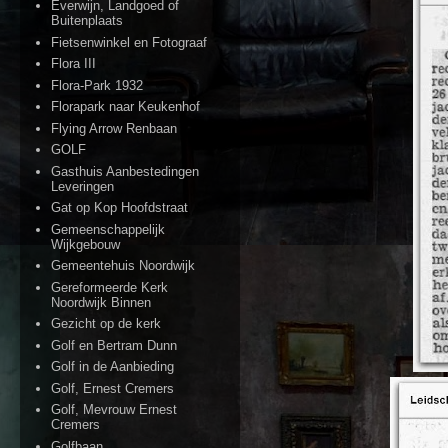
Everwijn, Landgoed of
Buitenplaats
Fietsenwinkel en Fotograaf
Flora III
Flora-Park 1932
Florapark naar Keukenhof
Flying Arrow Renbaan
GOLF
Gasthuis Aanbestedingen
Leveringen
Gat op Kop Hoofdstraat
Gemeenschappelijk
Wijkgebouw
Gemeentehuis Noordwijk
Gereformeerde Kerk
Noordwijk Binnen
Gezicht op de kerk
Golf en Bertram Dunn
Golf in de Aanbieding
Golf, Ernest Cremers
Golf, Mevrouw Ernest
Cremers
Golfbaan