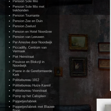
Pension Sole Mio
Pension Sole Mio met
trekhonden
Pension Tournante
Pension Zee en Duin
Pension Zeelust
Pension en Hotel Noordzee
Pension van Leeuwen
Per Arreslee door Noordwijk
Piccadilly, Centrum van
Vermaak
Piet Heinstraat
Pisuisse en Blokzijl in
Noordwijk
Poene in de Gereformeerde
Kerk
Politiebureau 1912
Politiebureau Huize Kareol
Politiebureau Voorstraat
Pomp op het Calisplein
Poppetjesfabriek
Poppetjesfabriek met Blauwe
Boon