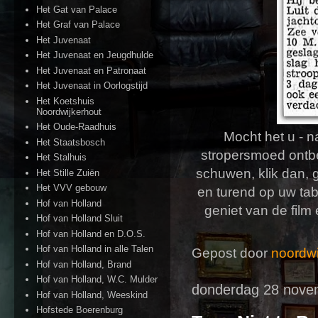
Het Gat van Palace
Het Graf van Palace
Het Juvenaat
Het Juvenaat en Jeugdhulde
Het Juvenaat en Patronaat
Het Juvenaat in Oorlogstijd
Het Koetshuis
Noordwijkerhout
Het Oude-Raadhuis
Mocht het u - n
Het Staatsbosch
stropersmoed ontbe
Het Stalhuis
schuwen, klik dan, 
Het Stille Zuiën
Het VVV gebouw
en turend op uw ta
Hof van Holland
geniet van de film
Hof van Holland Sluit
Hof van Holland en D.O.S.
Hof van Holland in alle Talen
Gepost door
noordwi
Hof van Holland, Brand
Hof van Holland, W.C. Mulder
donderdag 28 nove
Hof van Holland, Weeskind
Hofstede Boerenburg