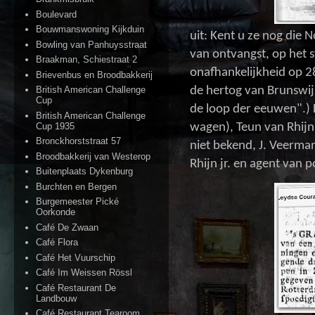
Boulevard
Bouwmanswoning Kijkduin
uit: Kent u ze nog die 
Bowling van Panhuysstraat
van ontvangst, op het 
Braakman, Schiestraat 2
onafhankelijkheid op 2
Brievenbus en Broodbakkerij
de hertog van Brunswij
British American Challenge
Cup
de loop der eeuwen".) D
British American Challenge
Cup 1935
wagen), Teun van Rhijn
Bronckhorststraat 57
niet bekend, J. Veerman,
Broodbakkerij van Westerop
Rhijn jr. en agent van p
Buitenplaats Dykenburg
Burchten en Bergen
Burgemeester Pické
Oorkonde
Café De Zwaan
Café Flora
Café Het Vuurschip
Café Im Weissen Rössl
Café Restaurant De
Landbouw
Café Restaurant Tearoom