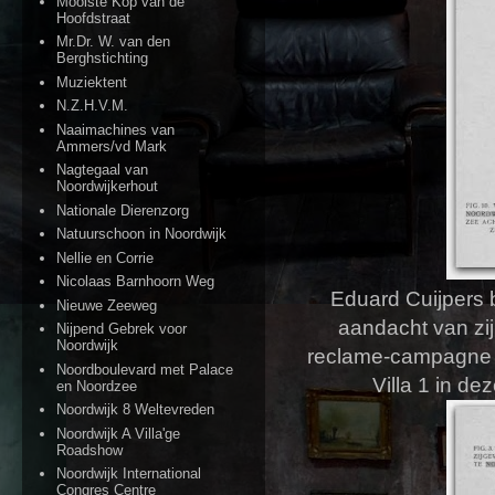
Mooiste Kop van de
Hoofdstraat
Mr.Dr. W. van den
Berghstichting
Muziektent
N.Z.H.V.M.
Naaimachines van
Ammers/vd Mark
Nagtegaal van
Noordwijkerhout
Nationale Dierenzorg
Natuurschoon in Noordwijk
Nellie en Corrie
Nicolaas Barnhoorn Weg
Eduard Cuijpers 
Nieuwe Zeeweg
aandacht van zij
Nijpend Gebrek voor
Noordwijk
reclame-campagne ru
Noordboulevard met Palace
Villa 1 in d
en Noordzee
Noordwijk 8 Weltevreden
Noordwijk A Villa'ge
Roadshow
Noordwijk International
Congres Centre