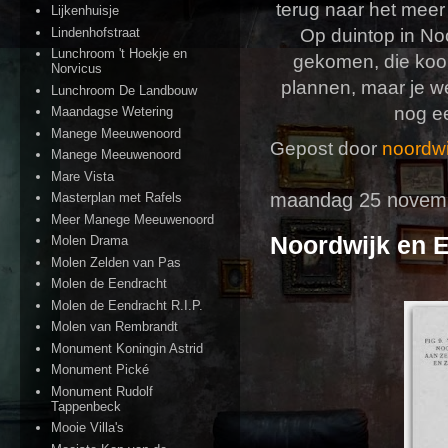
terug naar het meer
Lijkenhuisje
Lindenhofstraat
Op duintop in Noo
Lunchroom 't Hoekje en
gekomen, die koop
Norvicus
plannen, maar je we
Lunchroom De Landbouw
nog ee
Maandagse Wetering
Manege Meeuwenoord
Gepost door
noordwi
Manege Meeuwenoord
Mare Vista
maandag 25 novem
Masterplan met Rafels
Meer Manege Meeuwenoord
Noordwijk en Ed
Molen Drama
Molen Zelden van Pas
Molen de Eendracht
Molen de Eendracht R.I.P.
Molen van Rembrandt
Monument Koningin Astrid
Monument Pické
Monument Rudolf
Tappenbeck
Mooie Villa's