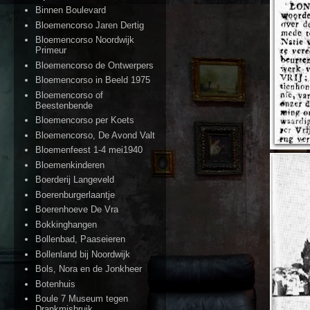
Binnen Boulevard
Bloemencorso Jaren Dertig
Bloemencorso Noordwijk
Primeur
Bloemencorso de Ontwerpers
Bloemencorso in Beeld 1975
Bloemencorso of
Beestenbende
Bloemencorso per Koets
Bloemencorso, De Avond Valt
Bloemenfeest 1-4 mei1940
Bloemenkinderen
Boerderij Langeveld
Boerenburgerlaantje
Boerenhoeve De Vra
Bokkinghangen
Bollenbad, Paaseieren
Bollenland bij Noordwijk
Bols, Nora en de Jonkheer
Botenhuis
Boule 7 Museum tegen
Drankmisbruik