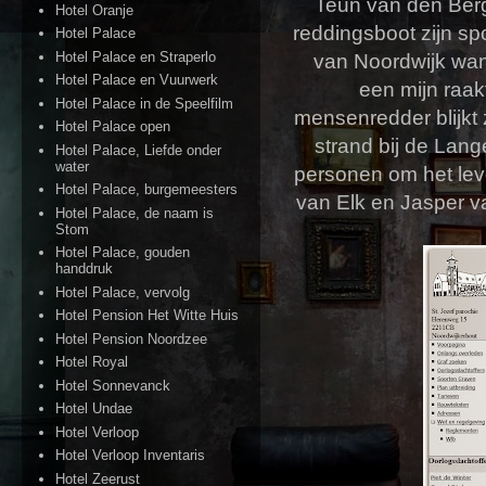
Teun van den Berg,
Hotel Oranje
reddingsboot zijn sp
Hotel Palace
Hotel Palace en Straperlo
van Noordwijk wan
Hotel Palace en Vuurwerk
een mijn raak
Hotel Palace in de Speelfilm
mensenredder blijkt z
Hotel Palace open
strand bij de Lang
Hotel Palace, Liefde onder
water
personen om het le
Hotel Palace, burgemeesters
van Elk en Jasper v
Hotel Palace, de naam is
Stom
Hotel Palace, gouden
handdruk
Hotel Palace, vervolg
Hotel Pension Het Witte Huis
Hotel Pension Noordzee
Hotel Royal
Hotel Sonnevanck
Hotel Undae
Hotel Verloop
Hotel Verloop Inventaris
Hotel Zeerust