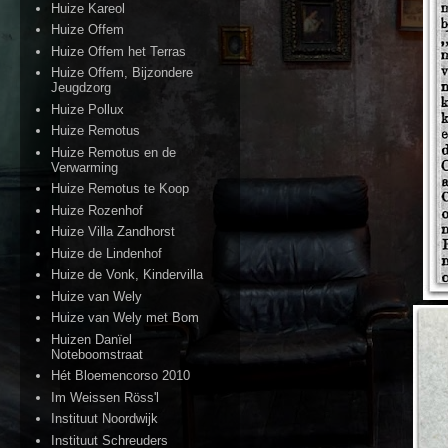
Huize Kareol
Huize Offem
Huize Offem het Terras
Huize Offem, Bijzondere
Jeugdzorg
Huize Pollux
Huize Remotus
Huize Remotus en de
Verwarming
Huize Remotus te Koop
Huize Rozenhof
Huize Villa Zandhorst
Huize de Lindenhof
Huize de Vonk, Kindervilla
Huize van Wely
Huize van Wely met Bom
Huizen Danïel
Noteboomstraat
Hét Bloemencorso 2010
Im Weissen Röss'l
Instituut Noordwijk
Instituut Schreuders