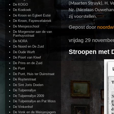
(Maarten Struyk), H. Ve
De KOGO
Nz. (Nicolaas Ouwehand
De Koekoek
De Kroon en Egbert Estié
zij voorstellen.
De Kroon, Fayencefabriek
De Meisjesschool
Gepost door
noordwi
De Morgenster aan de van
Panhuysstraat
vrijdag 29 novembe
De NORA
De Noord en De Zuid
Stroopen met 
De Oude Wurft
De Poort van Kleef
De Prins en de Zuid
De Punt
De Punt, Huis ter Duinstraat
De Ruyterstraat
De Sint Joris Doelen
De Tulpenrallye
De Tulpenrallye 2009
De Tulpenrallye en Pat Moss
De Vinkenhof
De Vonk en de Meisjesjagers