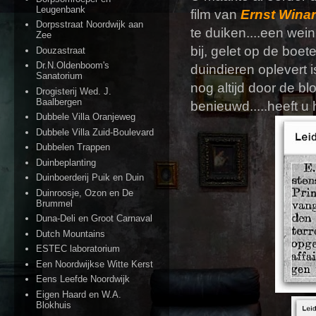
Leugenbank
film van
Ernst Winar
Dorpsstraat Noordwijk aan
te duiken....een wei
Zee
bij, gelet op de boe
Douzastraat
Dr.N.Oldenboom's
duindieren oplevert 
Sanatorium
nog altijd door de 
Drogisterij Wed. J.
Baalbergen
benieuwd.....heeft u
Dubbele Villa Oranjeweg
Dubbele Villa Zuid-Boulevard
Dubbelen Trappen
Duinbeplanting
Duinboerderij Puik en Duin
Duinroosje, Ozon en De
Brummel
Duna-Deli en Groot Carnaval
Dutch Mountains
ESTEC laboratorium
Een Noordwijkse Witte Kerst
Eens Leefde Noordwijk
Eigen Haard en W.A.
Blokhuis