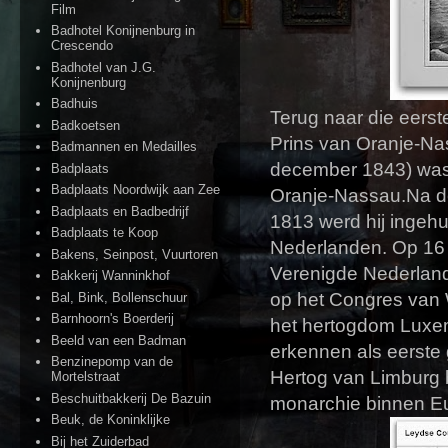
Film
Badhotel Konijnenburg in
Crescendo
Badhotel van J.G.
Konijnenburg
Badhuis
Terug naar die eerst
Badkoetsen
Prins van Oranje-Na
Badmannen en Medailles
december 1843) was 
Badplaats
Badplaats Noordwijk aan Zee
Oranje-Nassau.Na de
Badplaats en Badbedrijf
1813 werd hij ingehu
Badplaats te Koop
Nederlanden. Op 16 ma
Bakens, Seinpost, Vuurtoren
Verenigde Nederland
Bakkerij Wanninkhof
op het Congres van
Bal, Bink, Bollenschuur
Barnhoorn's Boerderij
het hertogdom Luxem
Beeld van een Badman
erkennen als eerste 
Benzinepomp van de
Hertog van Limburg 
Mortelstraat
Beschuitbakkerij De Bazuin
monarchie binnen Eu
Beuk, de Koninklijke
Bij het Zuiderbad