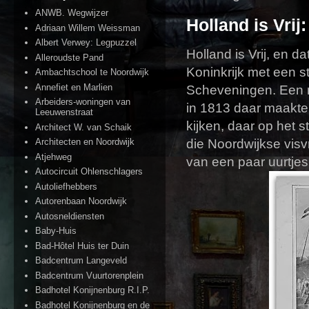
ANWB. Wegwijzer
Holland is Vrij
Adriaan Willem Weissman
Albert Verwey: Legpuzzel
Holland is Vrij, en d
Alleroudste Pand
Koninkrijk met een s
Ambachtschool te Noordwijk
Annefiet en Marlien
Scheveningen. Een n
Arbeiders-woningen van
in 1813 daar maakte
Leeuwenstraat
kijken, daar op het 
Architect W. van Schaik
die Noordwijkse visv
Architecten en Noordwijk
Atjehweg
van een paar uurtjes
Autocircuit Ohlenschlagers
Autoliefhebbers
Autorenbaan Noordwijk
Autosneldiensten
Baby-Huis
Bad-Hôtel Huis ter Duin
Badcentrum Langeveld
Badcentrum Vuurtorenplein
Badhotel Konijnenburg R.I.P.
Badhotel Konijnenburg en de