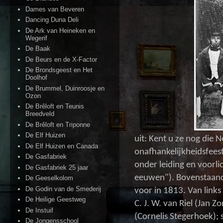
Dames van Beveren
Dancing Duna Deli
De Ark van Heineken en
Wegerif
De Baak
De Beurs en de X-Factor
De Brondsgeest en Het
Doolhof
De Brummel, Duinroosje en
Ozon
De Brêloft en Teunis
Breedveld
De Brêloft en Triponne
De Elf Huizen
uit: Kent u ze nog die 
De Elf Huizen en Canada
onafhankelijkheidsfees
De Gasfabriek
onder leiding en voorli
De Gasfabriek 25 jaar
eeuwen"). Bovenstaand
De Geeselkolom
De Godin van de Smederij
voor in 1813. Van links 
De Heilige Geestweg
C. J. W. van Riel (Jan 
De Instuif
(Cornelis Stegerhoek); 
De Jongensschool