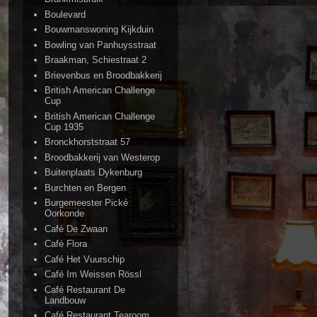
Boulevard
Bouwmanswoning Kijkduin
Bowling van Panhuysstraat
Braakman, Schiestraat 2
Brievenbus en Broodbakkerij
British American Challenge
Cup
British American Challenge
Cup 1935
Bronckhorststraat 57
Broodbakkerij van Westerop
Buitenplaats Dykenburg
Burchten en Bergen
Burgemeester Pické
Oorkonde
Café De Zwaan
Café Flora
Café Het Vuurschip
Café Im Weissen Rössl
Café Restaurant De
Landbouw
Café Restaurant Tearoom