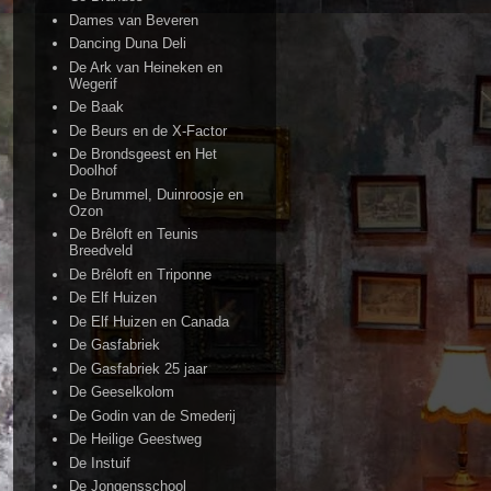
Dames van Beveren
Dancing Duna Deli
De Ark van Heineken en
Wegerif
De Baak
De Beurs en de X-Factor
De Brondsgeest en Het
Doolhof
De Brummel, Duinroosje en
Ozon
De Brêloft en Teunis
Breedveld
De Brêloft en Triponne
De Elf Huizen
De Elf Huizen en Canada
De Gasfabriek
De Gasfabriek 25 jaar
De Geeselkolom
De Godin van de Smederij
De Heilige Geestweg
De Instuif
De Jongensschool