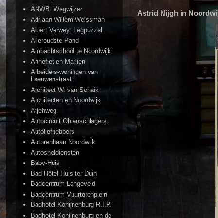
ANWB. Wegwijzer
Astrid Nijgh in Noordwi
Adriaan Willem Weissman
Albert Verwey: Legpuzzel
Alleroudste Pand
Ambachtschool te Noordwijk
Annefiet en Marlien
Arbeiders-woningen van
Leeuwenstraat
Architect W. van Schaik
Architecten en Noordwijk
Atjehweg
Autocircuit Ohlenschlagers
Autoliefhebbers
Autorenbaan Noordwijk
Autosneldiensten
Baby-Huis
Bad-Hôtel Huis ter Duin
Badcentrum Langeveld
Badcentrum Vuurtorenplein
Badhotel Konijnenburg R.I.P.
Badhotel Konijnenburg en de