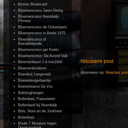
Binnen Boulevard
Bloemencorso Jaren Dertig
Bloemencorso Noordwijk
Primeur
Bloemencorso de Ontwerpers
Bloemencorso in Beeld 1975
Bloemencorso of
Beestenbende
Bloemencorso per Koets
Bloemencorso, De Avond Valt
Nieuwere post
Bloemenfeest 1-4 mei1940
Bloemenkinderen
Abonneren op:
Reacties pos
Boerderij Langeveld
Boerenburgerlaantje
Boerenhoeve De Vra
Bokkinghangen
Bollenbad, Paaseieren
Bollenland bij Noordwijk
Bols, Nora en de Jonkheer
Botenhuis
Boule 7 Museum tegen
Drankmisbruik