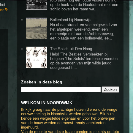
foto staat nog een oude visserswoning
het
op de hoek van de Hoofdstraat met een
schild boven het raam wa...
at ik
Bollenland bij Noordwijk
Na al dat strand- en voetbalgeweld van
het afgelopen weekend, even een
momentje rust aan de Achterzeeweg,
een plaatje van een bollenveld, ee...
The Solids uit Den Haag
Help! 'The Beatles' verbleekten bij
hetgeen 'The Solids' ten tonele voerden
op de avonden van mijn wilde jeugd
doorgebracht ...
Zoeken in deze blog
WELKOM IN NOORDWIJK
Ik kijk graag naar de prachtige huizen die rond de vorige
eeuwwisseling in Noordwijk werden gebouwd. Elk huis
kende een welgestelde eigenaar en voor het ontwerpen
van de bouw werden de meest trendy architecten
ingehuurd.
Van de meeste van deze fraaie panden is slechts de foto