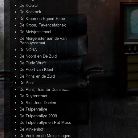
De KOGO
De Koekoek
De Kroon en Egbert Estié
De Kroon, Fayencefabriek
De Meisjesschool
De Morgenster aan de van
Panhuysstraat
De NORA
De Noord en De Zuid
De Oude Wurft
De Poort van Kleef
De Prins en de Zuid
De Punt
De Punt, Huis ter Duinstraat
De Ruyterstraat
De Sint Joris Doelen
De Tulpenrallye
De Tulpenrallye 2009
De Tulpenrallye en Pat Moss
De Vinkenhof
De Vonk en de Meisjesjagers