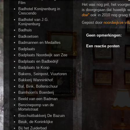
Film
Het was nog pril, het voorg
Badhotel Konijnenburg in
is doorgegaan dat huwelijk w
Crescendo
doe
"
ook in 2010 nog graag t
Badhotel van J.G.
Gepost door
noordwijkse vill
Konijnenburg
Badhuis
Geen opmerkingen:
Badkoetsen
Badmannen en Medailles
Een reactie posten
Badplaats
Badplaats Noordwijk aan Zee
Badplaats en Badbedrijf
Badplaats te Koop
Bakens, Seinpost, Vuurtoren
Bakkerij Wanninkhof
Bal, Bink, Bollenschuur
Barnhoorn's Boerderij
Beeld van een Badman
Benzinepomp van de
Mortelstraat
Beschuitbakkerij De Bazuin
Beuk, de Koninklijke
Bij het Zuiderbad