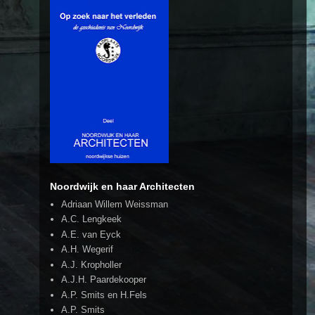
Noordwijk en haar Architecten
Adriaan Willem Weissman
A.C. Lengkeek
A.E. van Eyck
A.H. Wegerif
A.J. Kropholler
A.J.H. Paardekooper
A.P. Smits en H.Fels
A.P. Smits