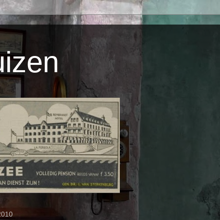
uizen
2010